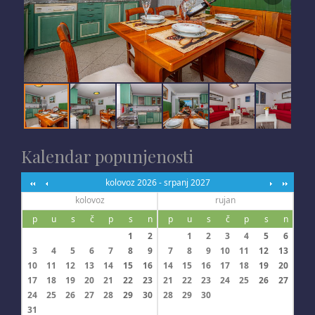
Kalendar popunjenosti
kolovoz 2026 - srpanj 2027
kolovoz
rujan
p
u
s
č
p
s
n
p
u
s
č
p
s
n
1
2
1
2
3
4
5
6
3
4
5
6
7
8
9
7
8
9
10
11
12
13
10
11
12
13
14
15
16
14
15
16
17
18
19
20
17
18
19
20
21
22
23
21
22
23
24
25
26
27
24
25
26
27
28
29
30
28
29
30
31