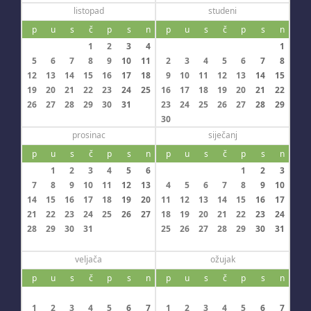
listopad
studeni
p
u
s
č
p
s
n
p
u
s
č
p
s
n
1
2
3
4
1
5
6
7
8
9
10
11
2
3
4
5
6
7
8
12
13
14
15
16
17
18
9
10
11
12
13
14
15
19
20
21
22
23
24
25
16
17
18
19
20
21
22
26
27
28
29
30
31
23
24
25
26
27
28
29
30
prosinac
siječanj
p
u
s
č
p
s
n
p
u
s
č
p
s
n
1
2
3
4
5
6
1
2
3
7
8
9
10
11
12
13
4
5
6
7
8
9
10
14
15
16
17
18
19
20
11
12
13
14
15
16
17
21
22
23
24
25
26
27
18
19
20
21
22
23
24
28
29
30
31
25
26
27
28
29
30
31
veljača
ožujak
p
u
s
č
p
s
n
p
u
s
č
p
s
n
1
2
3
4
5
6
7
1
2
3
4
5
6
7