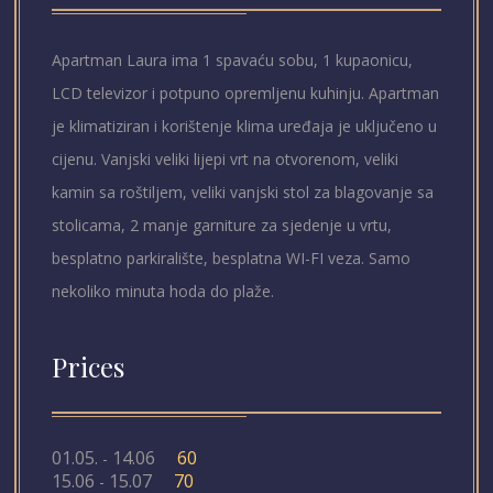
Apartman Laura ima 1 spavaću sobu, 1 kupaonicu,
LCD televizor i potpuno opremljenu kuhinju. Apartman
je klimatiziran i korištenje klima uređaja je uključeno u
cijenu. Vanjski veliki lijepi vrt na otvorenom, veliki
kamin sa roštiljem, veliki vanjski stol za blagovanje sa
stolicama, 2 manje garniture za sjedenje u vrtu,
besplatno parkiralište, besplatna WI-FI veza. Samo
nekoliko minuta hoda do plaže.
Prices
01.05.
14.06
60
-
15.06
15.07
70
-