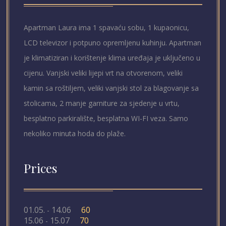
Apartman Laura ima 1 spavaću sobu, 1 kupaonicu,
LCD televizor i potpuno opremljenu kuhinju. Apartman
je klimatiziran i korištenje klima uređaja je uključeno u
cijenu. Vanjski veliki lijepi vrt na otvorenom, veliki
kamin sa roštiljem, veliki vanjski stol za blagovanje sa
stolicama, 2 manje garniture za sjedenje u vrtu,
besplatno parkiralište, besplatna WI-FI veza. Samo
nekoliko minuta hoda do plaže.
Prices
01.05.
14.06
60
-
15.06
15.07
70
-