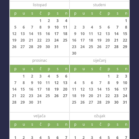
listopad
studeni
p
u
s
č
p
s
n
p
u
s
č
p
s
n
1
2
3
4
1
5
6
7
8
9
10
11
2
3
4
5
6
7
8
12
13
14
15
16
17
18
9
10
11
12
13
14
15
19
20
21
22
23
24
25
16
17
18
19
20
21
22
26
27
28
29
30
31
23
24
25
26
27
28
29
30
prosinac
siječanj
p
u
s
č
p
s
n
p
u
s
č
p
s
n
1
2
3
4
5
6
1
2
3
7
8
9
10
11
12
13
4
5
6
7
8
9
10
14
15
16
17
18
19
20
11
12
13
14
15
16
17
21
22
23
24
25
26
27
18
19
20
21
22
23
24
28
29
30
31
25
26
27
28
29
30
31
veljača
ožujak
p
u
s
č
p
s
n
p
u
s
č
p
s
n
1
2
3
4
5
6
7
1
2
3
4
5
6
7