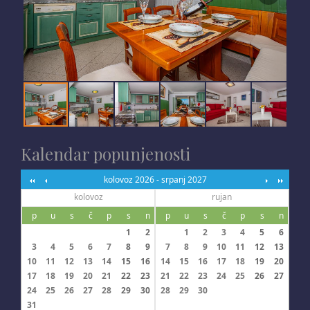
Kalendar popunjenosti
kolovoz 2026 - srpanj 2027
kolovoz
rujan
p
u
s
č
p
s
n
p
u
s
č
p
s
n
1
2
1
2
3
4
5
6
3
4
5
6
7
8
9
7
8
9
10
11
12
13
10
11
12
13
14
15
16
14
15
16
17
18
19
20
17
18
19
20
21
22
23
21
22
23
24
25
26
27
24
25
26
27
28
29
30
28
29
30
31